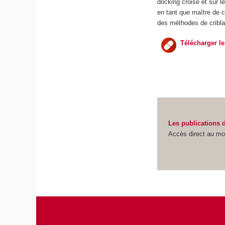
docking croisé et sur 
en tant que maître de c
des méthodes de cribla
Télécharger l
Les publications 
Accès direct au moy