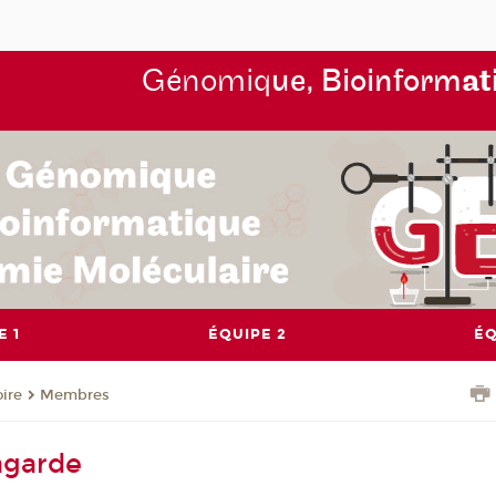
Génomiq
ue, Bioinform
at
E 1
ÉQUIPE 2
ÉQ
oire
Membres
agarde