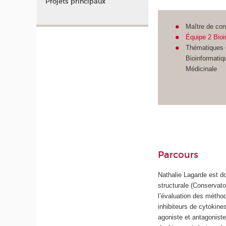
Projets principaux
Maître de co
Équipe 2 Bioi
Thématiques 
Bioinformatiqu
Médicinale
Parcours
Nathalie Lagarde est d
structurale (Conservato
l’évaluation des méthode
inhibiteurs de cytokine
agoniste et antagoniste