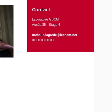
Contact
Laboratoire GBCM
Accès 35 - Étage 4
nathalie.lagarde@lecnam.net
01 00 00 00 00
e
s