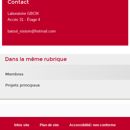
Contact
Laboratoire GBCM
Accès 31 - Étage 4
batoul_rostom@hotmail.com
Dans la même rubrique
Membres
Projets principaux
Infos site
Plan de site
Accessibilité: non conforme