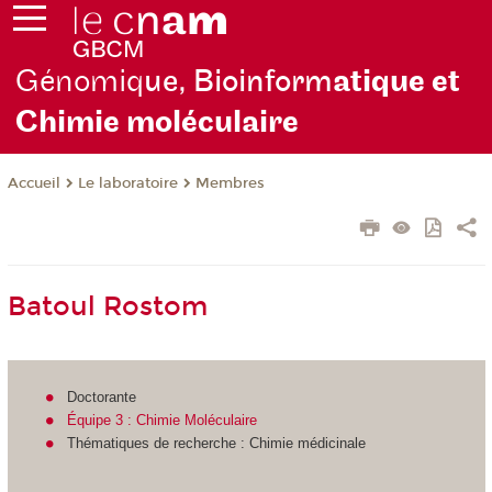
Génomiq
ue, Bioinform
atique et
Chimie moléculaire
Le laboratoire
Membres
Accueil
Batoul Rostom
Doctorante
Équipe 3 : C
himie Moléculaire
Thématiques de recherche : Chimie médicinale