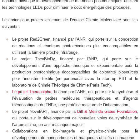
continus ainsi que le développement de méthodes photochimiques utilisant
les technologies LEDs pour diminuer le coût énergétique des procédés.
Les principaux projets en cours de l’équipe Chimie Moléculaire sont les
suivants :
Le projet Red2Green, financé par l'ANR, qui porte sur la conception
de réactions et réacteurs photochimiques plus écocompatibles en
utilisant la lumière proche infrarouge.
Le projet TheoBioDy, financé par l'ANR, qui porte sur le
développement d'une approche théorique et expérimentale pour la
production photochimique écocompatibles de colorants biosourcés
pour l'industrie textile (en partenariat avec la start-up PILI et le
laboratoire de Chimie Théorique de Chimie Paris Tech).
Le projet Theranalpha
, financé par l’ANR, qui porte sur la synthèse et
l’évaluation de petites molécules thérapeutiques et d’agents
théranostiques du TNFα, une protéine majeure de l’inflammation.
Le projet NovelART, financé par la
Bill & Melinda Gates Foundation
,
qui porte sur le développement de nouvelles voies de synthèse de
l’artémisinine, un anti-malarique majeur.
Collaborations en bio-imagerie et physico-chimie pour le
développement de nanoparticules et marqueurs utilisés en imagerie