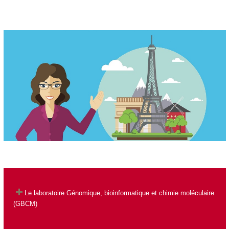
Le laboratoire
Génomique, bioinformatique et chimie moléculaire
(GBCM)