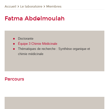
Le laboratoire
Membres
Accueil
Fatma Abdelmoulah
Doctorante
Équipe 3 Chimie Médicinale
Thématiques de recherche : Synthèse organique et
chimie médicinale
Parcours