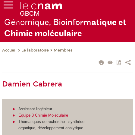
Génomiq
ue, Bioinform
atique et
Chimie moléculaire
Le laboratoire
Membres
Accueil
Damien Cabrera
Assistant Ingénieur
Équipe 3 Chimie Moléculaire
Thématiques de recherche : synthèse
organique, développement analytique